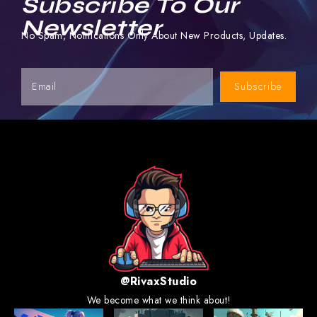
Subscribe To Our
Newsletter
No Spam, Notifications Only About New Products, Updates.
Subscribe
@RivaxStudio
We become what we think about!