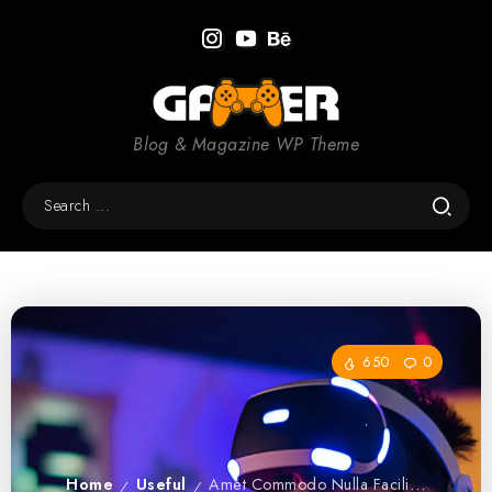
Blog & Magazine WP Theme
650
0
Home
Useful
Amet Commodo Nulla Facilisi Vehicula Ipsum
/
/